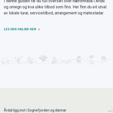
I denne guiden får du full oversikt over nærområda i Årdal
og omegn og kva ulike tilbod som fins. Her finn du eit utval
av lokale turar, servicetilbod, arrangement og møtestadar.
LES DEN ONLINE HER
Årdal ligg inst i Sognefjorden og dannar