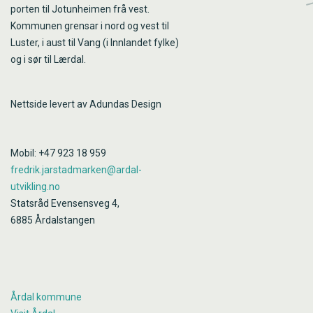
porten til Jotunheimen frå vest.
Kommunen grensar i nord og vest til
Luster, i aust til Vang (i Innlandet fylke)
og i sør til Lærdal.
Nettside levert av Adundas Design
Mobil: +47 923 18 959
fredrik.jarstadmarken@ardal-
utvikling.no
Statsråd Evensensveg 4,
6885 Årdalstangen
Årdal kommune