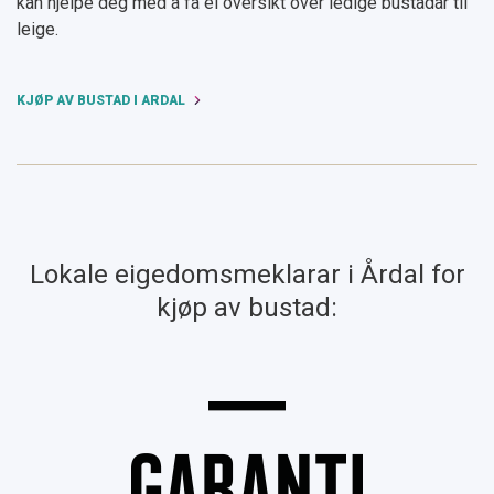
kan hjelpe deg med å få ei oversikt over ledige bustadar til
leige.
KJØP AV BUSTAD I ÅRDAL
Lokale eigedomsmeklarar i Årdal for
kjøp av bustad: