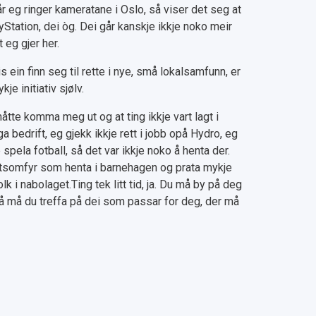
år eg ringer kameratane i Oslo, så viser det seg at
Station, dei òg. Dei går kanskje ikkje noko meir
 eg gjer her.
 ein finn seg til rette i nye, små lokalsamfunn, er
je initiativ sjølv.
åtte komma meg ut og at ting ikkje vart lagt i
 bedrift, eg gjekk ikkje rett i jobb opå Hydro, eg
spela fotball, så det var ikkje noko å henta der.
slitsomfyr som henta i barnehagen og prata mykje
k i nabolaget.Ting tek litt tid, ja. Du må by på deg
så må du treffa på dei som passar for deg, der må