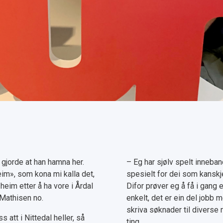
gjorde at han hamna her.
– Eg har sjølv spelt inneband
im», som kona mi kalla det,
spesielt for dei som kanskje 
eim etter å ha vore i Årdal
Difor prøver eg å få i gang e
 Mathisen no.
enkelt, det er ein del jobb 
skriva søknader til diverse m
att i Nittedal heller, så
ting.