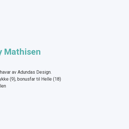
y Mathisen
ehavar av Adundas Design.
ykke (9), bonusfar til Helle (18)
len