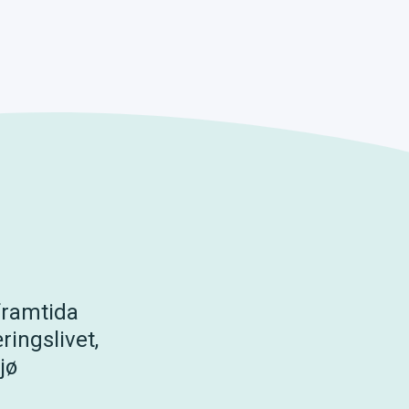
framtida
ingslivet,
jø