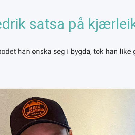
edrik satsa på kjærlei
lbodet han ønska seg i bygda, tok han like 