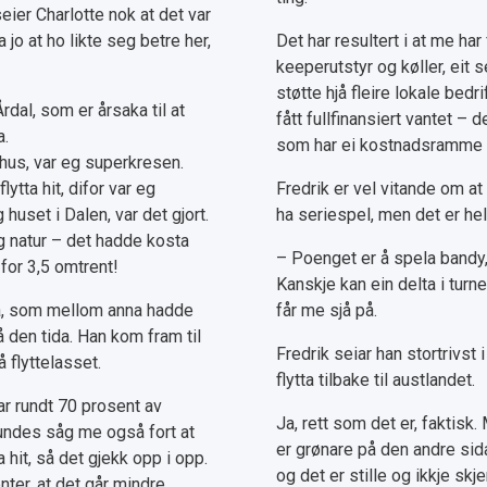
eier Charlotte nok at det var
jo at ho likte seg betre her,
Det har resultert i at me har 
keeperutstyr og køller, eit se
støtte hjå fleire lokale bed
rdal, som er årsaka til at
fått fullfinansiert vantet – d
a.
som har ei kostnadsramme p
 hus, var eg superkresen.
lytta hit, difor var eg
Fredrik er vel vitande om at
uset i Dalen, var det gjort.
ha seriespel, men det er hel
 og natur – det hadde kosta
– Poenget er å spela bandy, 
 for 3,5 omtrent!
Kanskje kan ein delta i turne
rma, som mellom anna hadde
får me sjå på.
 den tida. Han kom fram til
Fredrik seiar han stortrivst 
 flyttelasset.
flytta tilbake til austlandet.
ar rundt 70 prosent av
Ja, rett som det er, faktisk.
tundes såg me også fort at
er grønare på den andre sida.
hit, så det gjekk opp i opp.
og det er stille og ikkje sk
nter, at det går mindre