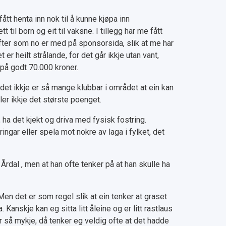
fått henta inn nok til å kunne kjøpa inn
tt til born og eit til vaksne. I tillegg har me fått
rifter som no er med på sponsorsida, slik at me har
et er heilt strålande, for det går ikkje utan vant,
å godt 70.000 kroner.
 det ikkje er så mange klubbar i området at ein kan
ler ikkje det største poenget.
ha det kjekt og driva med fysisk fostring.
ringar eller spela mot nokre av laga i fylket, det
i Årdal , men at han ofte tenker på at han skulle ha
 Men det er som regel slik at ein tenker at graset
 Kanskje kan eg sitta litt åleine og er litt rastlaus
jer så mykje, då tenker eg veldig ofte at det hadde