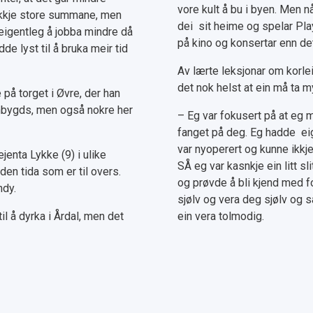
vore kult å bu i byen. Men n
e ikkje store summane, men
dei sit heime og spelar Play
n eigentleg å jobba mindre då
på kino og konsertar enn det
e lyst til å bruka meir tid
Av lærte leksjonar om korleis
det nok helst at ein må ta myk
 på torget i Øvre, der han
anbygds, men også nokre her
– Eg var fokusert på at eg m
fanget på deg. Eg hadde eiga
var nyoperert og kunne ikkje 
jenta Lykke (9) i ulike
SÅ eg var kasnkje ein litt 
den tida som er til overs.
og prøvde å bli kjend med fol
ndy.
sjølv og vera deg sjølv og 
il å dyrka i Årdal, men det
ein vera tolmodig.