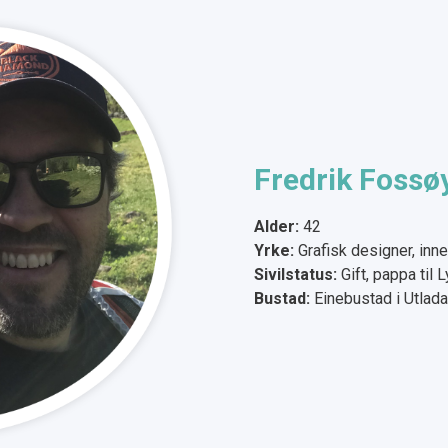
Fredrik Fossø
Alder:
42
Yrke:
Grafisk designer, inn
Sivilstatus:
Gift, pappa til L
Bustad:
Einebustad i Utlada