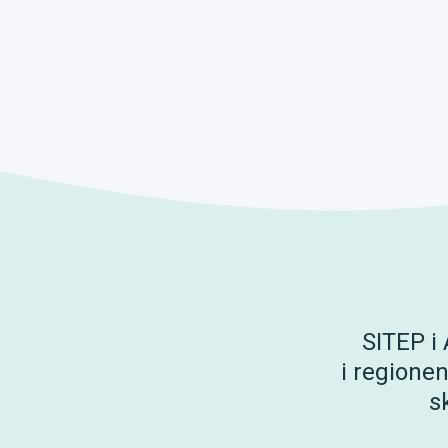
SITEP i
i regione
s