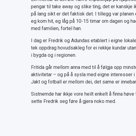
pengar til take away og slike ting, det er kanskj
på lang sikt er det faktisk det. I tillegg var plane
eg kom hit, eg låg på 10-15 timar om dagen og hadd
med familien, fortel han.
I dag er Fredrik og Adundas etablert i eigne lokale
tek oppdrag hovudsakleg for ei rekkje kundar ut
i bygda og i regionen.
Fritida går mellom anna med til å følgja opp minste
aktivitetar – og på å sysla med eigne interesser i 
Jakt og fotball er mellom dei, det same er inneba
Sistnemde har ikkje vore heilt enkelt å finna høve t
sette Fredrik seg føre å gjera noko med.