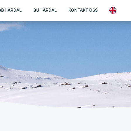
B I ÅRDAL
BU I ÅRDAL
KONTAKT OSS