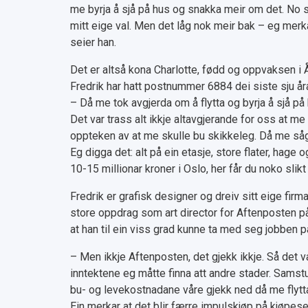
me byrja å sjå på hus og snakka meir om det. No s
mitt eige val. Men det låg nok meir bak – eg merka 
seier han.
Det er altså kona Charlotte, fødd og oppvaksen i Å
Fredrik har hatt postnummer 6884 dei siste sju år
– Då me tok avgjerda om å flytta og byrja å sjå på
Det var trass alt ikkje altavgjerande for oss at me f
oppteken av at me skulle bu skikkeleg. Då me såg h
Eg digga det: alt på ein etasje, store flater, hage
10-15 millionar kroner i Oslo, her får du noko slikt
Fredrik er grafisk designer og dreiv sitt eige fi
store oppdrag som art director for Aftenposten på
at han til ein viss grad kunne ta med seg jobben på
– Men ikkje Aftenposten, det gjekk ikkje. Så det v
inntektene eg måtte finna att andre stader. Sams
bu- og levekostnadane våre gjekk ned då me flytta 
Ein merkar at det blir færre impulskjøp på kjøpese