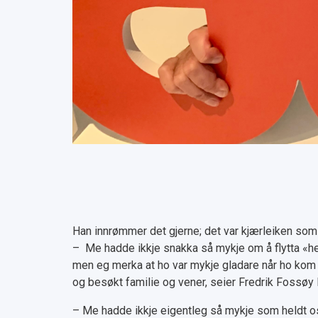
Han innrømmer det gjerne; det var kjærleiken som 
– Me hadde ikkje snakka så mykje om å flytta «he
men eg merka at ho var mykje gladare når ho kom h
og besøkt familie og vener, seier Fredrik Fossøy
– Me hadde ikkje eigentleg så mykje som heldt oss 