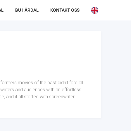
AL
BU I ÅRDAL
KONTAKT OSS
ormers movies of the past didn’t fare all
 writers and audiences with an effortless
e, and it all started with screenwriter