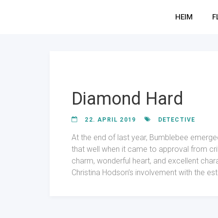
HEIM
F
Diamond Hard
22. APRIL 2019
DETECTIVE
At the end of last year, Bumblebee emerged 
that well when it came to approval from cri
charm, wonderful heart, and excellent charact
Christina Hodson’s involvement with the es