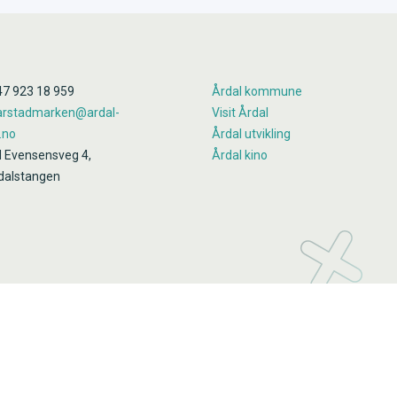
47 923 18 959
Årdal kommune
.jarstadmarken@ardal-
Visit Årdal
.no
Årdal utvikling
d Evensensveg 4,
Årdal kino
dalstangen