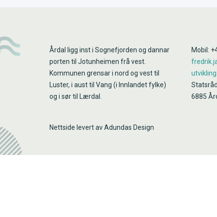
Årdal ligg inst i Sognefjorden og dannar
Mobil: +
porten til Jotunheimen frå vest.
fredrik
Kommunen grensar i nord og vest til
utvikling
Luster, i aust til Vang (i Innlandet fylke)
Statsrå
og i sør til Lærdal.
6885 År
Nettside levert av Adundas Design