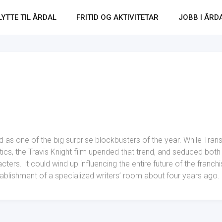
LYTTE TIL ÅRDAL
FRITID OG AKTIVITETAR
JOBB I ÅRD
as one of the big surprise blockbusters of the year. While Transf
tics, the Travis Knight film upended that trend, and seduced both
ers. It could wind up influencing the entire future of the franchis
tablishment of a specialized writers’ room about four years ago.