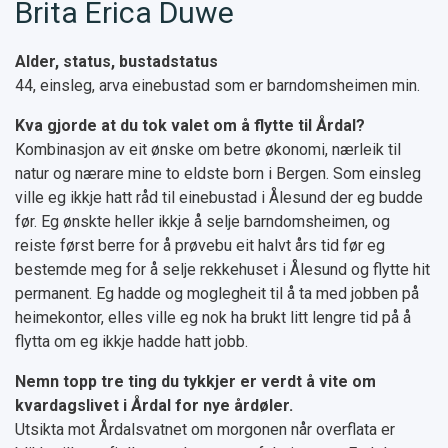
Brita Erica Duwe
Alder, status, bustadstatus
44, einsleg, arva einebustad som er barndomsheimen min.
Kva gjorde at du tok valet om å flytte til Årdal?
Kombinasjon av eit ønske om betre økonomi, nærleik til
natur og nærare mine to eldste born i Bergen. Som einsleg
ville eg ikkje hatt råd til einebustad i Ålesund der eg budde
før. Eg ønskte heller ikkje å selje barndomsheimen, og
reiste først berre for å prøvebu eit halvt års tid før eg
bestemde meg for å selje rekkehuset i Ålesund og flytte hit
permanent. Eg hadde og moglegheit til å ta med jobben på
heimekontor, elles ville eg nok ha brukt litt lengre tid på å
flytta om eg ikkje hadde hatt jobb.
Nemn topp tre ting du tykkjer er verdt å vite om
kvardagslivet i Årdal for nye årdøler.
Utsikta mot Årdalsvatnet om morgonen når overflata er