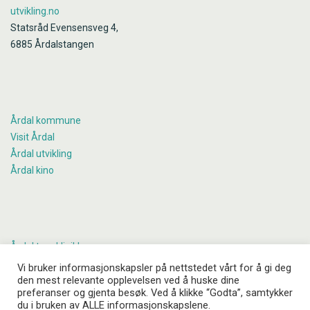
utvikling.no
Statsråd Evensensveg 4,
6885 Årdalstangen
Årdal kommune
Visit Årdal
Årdal utvikling
Årdal kino
Årdal tannklinikk
Årdalsguiden
Vi bruker informasjonskapsler på nettstedet vårt for å gi deg
den mest relevante opplevelsen ved å huske dine
Årdal Lensmannskontor
preferanser og gjenta besøk. Ved å klikke “Godta”, samtykker
Årdal legekontor
du i bruken av ALLE informasjonskapslene.