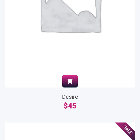
Desire
$
45
SALE