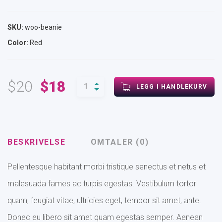
SKU:
woo-beanie
Color:
Red
Opprinnelig
Nåværende
$
20
$
18
LEGG I HANDLEKURV
pris
pris
var:
er:
$20.
$18.
BESKRIVELSE
OMTALER (0)
Pellentesque habitant morbi tristique senectus et netus et
malesuada fames ac turpis egestas. Vestibulum tortor
quam, feugiat vitae, ultricies eget, tempor sit amet, ante.
Donec eu libero sit amet quam egestas semper. Aenean