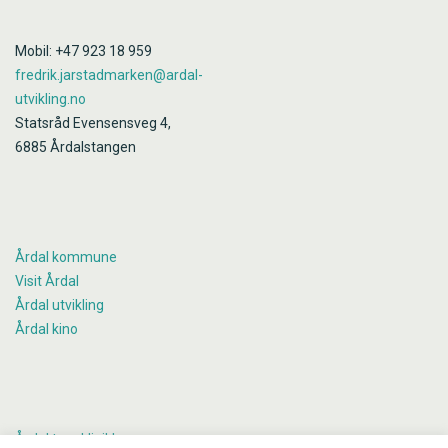
Mobil: +47 923 18 959
fredrik.jarstadmarken@ardal-
utvikling.no
Statsråd Evensensveg 4,
6885 Årdalstangen
Årdal kommune
Visit Årdal
Årdal utvikling
Årdal kino
Årdal tannklinikk